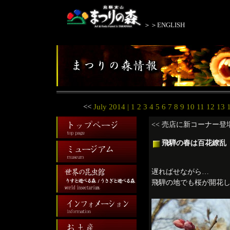
＞＞ENGLISH
<<
July 2014
| 1 2 3 4 5 6 7 8 9 10 11 12 13
<< 売店に新コーナー登
飛騨の春は百花繚乱
遅ればせながら…
飛騨の地でも桜が開花し