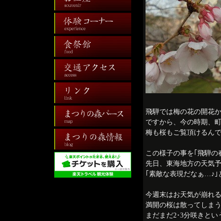
飛騨では梅の花の開花か
ですから、今の時期、
梅も桜もご覧頂けるん
この様子の事を｢飛騨の
先日、東海地方の天気
｢素敵な表現だなぁ…♪
今週末はお天気が崩れ
満開の桜は散ってしま
まだまだ2･3分咲きと