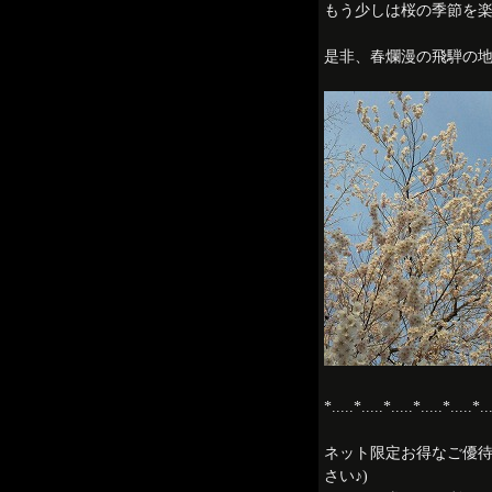
もう少しは桜の季節を楽
是非、春爛漫の飛騨の地
*.....*.....*.....*.....*.....*..
ネット限定お得なご優
さい♪)