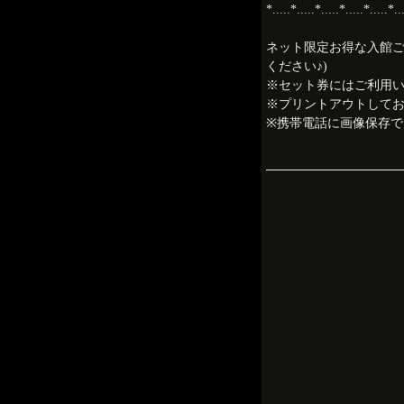
*.....*.....*.....*.....*.....*..
ネット限定お得な入館
ください♪)
※セット券にはご利用
※プリントアウトして
※携帯電話に画像保存で