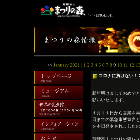
＞＞ENGLISH
<<
January 2021
| 1 2 3 4 5 6 7 8
9
10 11 12 13
コロナに負けない！
新年明けましておめで
願いいたします。
１月１１日から営業を
日までの緊急事態宣言
を本日発令されました
飛騨高山まつりの森レ